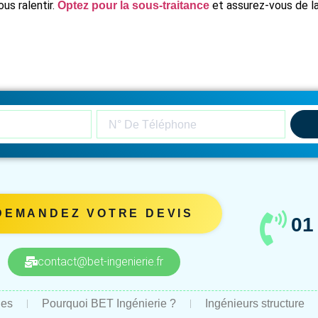
us ralentir.
et assurez-vous de la
Optez pour la sous-traitance
DEMANDEZ VOTRE DEVIS
01
contact@bet-ingenierie.fr
ues
Pourquoi BET Ingénierie ?
Ingénieurs structure