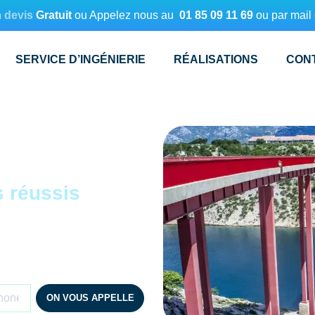
n
devis
Gratuit
ou Appelez nous au
01 85 09 11 69
ou par mail
SERVICE D’INGÉNIERIE
RÉALISATIONS
CON
s réussis
ON VOUS APPELLE