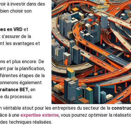
oir à investir dans des
bien choisir son
ues en VRD
et
s’assurer de la
ont les avantages et
ons et plus encore. De
t par la planification,
ifférentes étapes de la
donnerons également
raitance BET
, en
ape du processus.
 véritable atout pour les entreprises du secteur de la
construc
Grâce à une
, vous pourrez optimiser la réalisat
expertise externe
udes techniques réalisées.